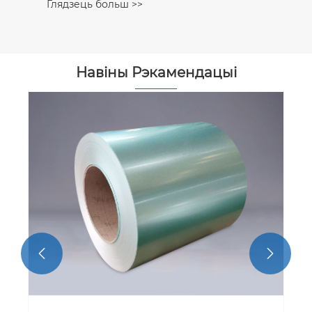
Глядзець больш >>
Навіны Рэкамендацыі

