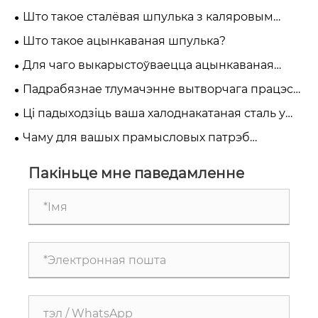
Што такое сталёвая шпулька з каляровым
пакрыццём?
Што такое ацынкаваная шпулька?
Для чаго выкарыстоўваецца ацынкаваная
сталёвая шпулька?
Падрабязнае тлумачэнне вытворчага працэсу
каляровай пакрыцця сталёвай шпулькі
Ці падыходзіць ваша халоднакатаная сталь у
рулонах для глыбокай выцяжкі або простай
Чаму для вашых прамысловых патрэб
гібкі?
выбіраюць рулоны з ацынкаванай сталі?
Пакіньце мне паведамленне