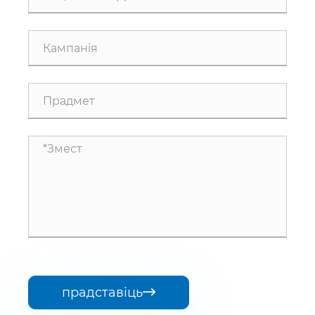
прадставіць
