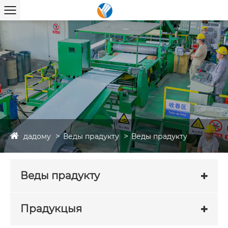
дадому
Веды прадукту
Веды прадукту
Веды прадукту
Прадукцыя