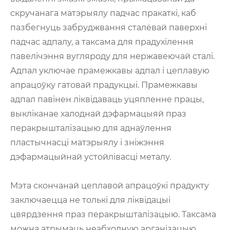
скручанага матэрыялу падчас пракаткі, каб
пазбегнуць забруджвання сталёвай паверхні
падчас адпалу, а таксама для прадухілення
павелічэння вугляроду для нержавеючай сталі.
Адпал уключае прамежкавы адпал і цеплавую
апрацоўку гатовай прадукцыі. Прамежкавы
адпал павінен ліквідаваць уцяпленне працы,
выкліканае халоднай дэфармацыяй праз
перакрышталізацыю для аднаўлення
пластычнасці матэрыялу і зніжэння
дэфармацыйнай устойлівасці металу.
Мэта скончанай цеплавой апрацоўкі прадукту
заключаецца не толькі для ліквідацыі
цвярдзення праз перакрышталізацыю. Таксама
можна атрымаць неабходную арганізацыю