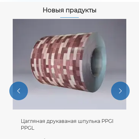
Новыя прадукты


Цагляная друкаваная шпулька PPGI
PPGL