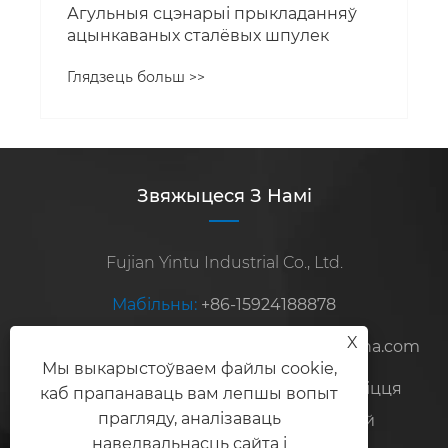
Агульныя сцэнарыі прыкладанняў
ацынкаваных сталёвых шпулек
Глядзець больш >>
Звяжыцеся З Намі
Fujian Yintu Industrial Co., Ltd.
Мабільны:
+86-15924188878
X
Электронная пошта:
steelexport2010@sina.com
Мы выкарыстоўваем файлы cookie,
Адрас:
No.8, Hongshan Road, зона развіцця
каб прапанаваць вам лепшы вопыт
прагляду, аналізаваць
Чжанчжоу, правінцыя Фуцзян, Кітай
наведвальнасць сайта і