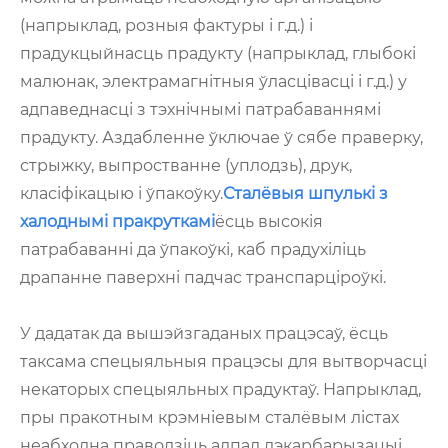
(напрыклад, розныя фактуры і г.д.) і
прадукцыйнасць прадукту (напрыклад, глыбокі
малюнак, электрамагнітныя ўласцівасці і г.д.) у
адпаведнасці з тэхнічнымі патрабаваннямі
прадукту. Аздабленне ўключае ў сябе праверку,
стрыжку, выпростванне (уплодзь), друк,
класіфікацыю і ўпакоўку.
Сталёвыя шпулькі з
халоднымі пракруткамі
ёсць высокія
патрабаванні да ўпакоўкі, каб прадухіліць
драпанне паверхні падчас транспарціроўкі.
У дадатак да вышэйзгаданых працэсаў, ёсць
таксама спецыяльныя працэсы для вытворчасці
некаторых спецыяльных прадуктаў. Напрыклад,
пры пракотным крэмніевым сталёвым лістах
неабходна праводзіць адпал дэкарбарызацыі