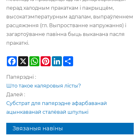
перад халодным пракаткам і пакрыццём,
высокатэмпературным адпалам, выпраўленнем
расцяжэння (гл. Выпростванне напружання) і
загартоўванне павінна быць выканана пасля
пракаткі.
Facebook
X
WhatsApp
Pinterest
LinkedIn
Share
Папярэдні :
Што такое каляровыя лісты?
Далей :
Субстрат для папярэдне афарбаванай
ацынкаванай сталёвай шпулькі
Звязаныя навіны