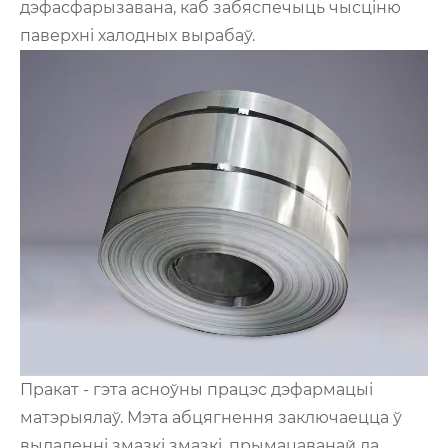
дэфасфарызавана, каб забяспечыць чысціню
паверхні халодных вырабаў.
Пракат - гэта асноўны працэс дэфармацыі
матэрыялаў. Мэта абцягнення заключаецца ў
выдаленні змазкі змазкі, прымацаванай да