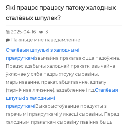
Які працэс працэсу патоку халодных
сталёвых шпулек?
2025-04-16
3
Пакіньце мне паведамленне
Сталёвыя шпулькі з халоднымі
пракруткамі
звычайна пракатваюцца падоўжна.
Працэс здабычы халоднай пракаткі звычайна
ўключае ў сябе падрыхтоўку сыравіны,
марынаванне, пракат, абцягванне, адпалу
(тэрмічнае лячэнне), аздабленне і г.д.
Сталёвыя
шпулькі з халоднымі
пракруткамі
Выкарыстоўвайце прадукты з
гарачымі пракруткамі ў якасці сыравіны. Перад
халодным пракаткам сыравіну павінна быць