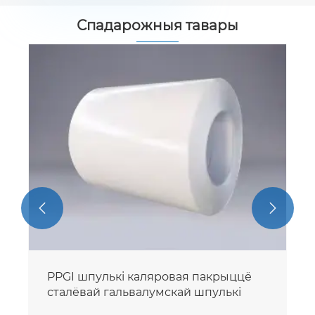
Спадарожныя тавары


PPGI шпулькі каляровая пакрыццё
сталёвай гальвалумскай шпулькі