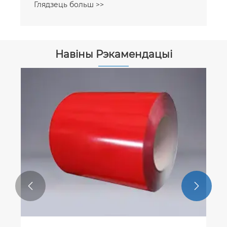
Глядзець больш >>
Навіны Рэкамендацыі

