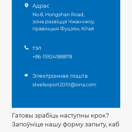
Адрас

No.8, Hongshan Road,
зона развіцця Чжанчжоу,
правінцыя Фуцзян, Кітай
тэл

+86-15924188878
Электронная пошта

steelexport2010@sina.com
Гатовы зрабіць наступны крок?
Запоўніце нашу форму запыту, каб