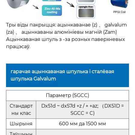
Тры віды пакрыцця: ацынкаванае (z) 、 galvalum
(za) 、 ацынкаваны алюмініевы магній (Zam)
Ацынкаваная шпуль з -за розных паверхневых
працэсаў.
гарачая ацынкаваная шпулька і сталёвая
шпулька Galvalum
Параметр (SGCC)
Стандарт
Dx51d ~ dx57d +z / + +az; （DX51D =
ны клас
SGCC = C)
Шырыня
600 мм да 1500 мм
Таўшчын