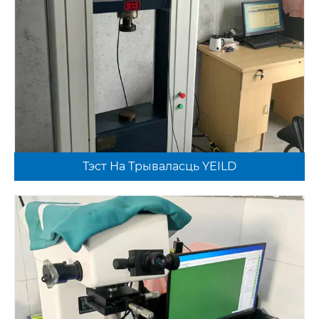
Тэст На Трываласць YEILD