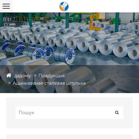
дадому
Прадукцыя
Ацынкаваная сталёвая шпулька