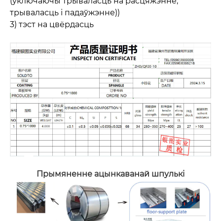
(уключаючы трываласць на расцяжэнне,
трываласць і падаўжэнне))
3) тэст на цвёрдасць
Прымяненне ацынкаванай шпулькі