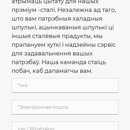
атрымаць цытату для нашых
прэміум -сталі. Незалежна ад таго,
што вам патрэбныя халадныя
шпулькі, ацынкаваныя шпулькі ці
іншыя сталёвыя прадукты, мы
прапануем хуткі і надзейны сэрвіс
для задавальнення вашых
патрэбаў. Наша каманда стаіць
побач, каб дапамагчы вам.