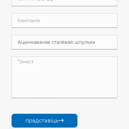
прадставіць
