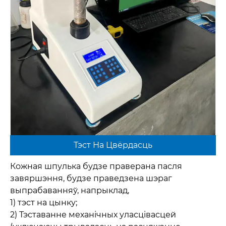
Тэст На Цвёрдасць
Кожная шпулька будзе праверана пасля
завяршэння, будзе праведзена шэраг
выпрабаванняў, напрыклад,
1) тэст на цынку;
2) Тэставанне механічных уласцівасцей