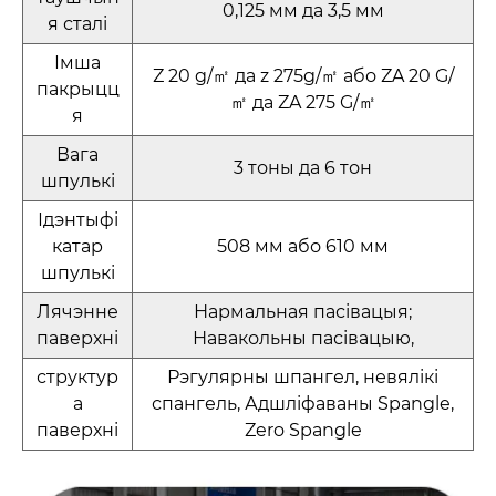
0,125 мм да 3,5 мм
я сталі
Імша
Z 20 g/㎡ да z 275g/㎡ або ZA 20 G/
пакрыцц
㎡ да ZA 275 G/㎡
я
Вага
3 тоны да 6 тон
шпулькі
Ідэнтыфі
катар
508 мм або 610 мм
шпулькі
Лячэнне
Нармальная пасівацыя;
паверхні
Навакольны пасівацыю,
структур
Рэгулярны шпангел, невялікі
а
спангель, Адшліфаваны Spangle,
паверхні
Zero Spangle