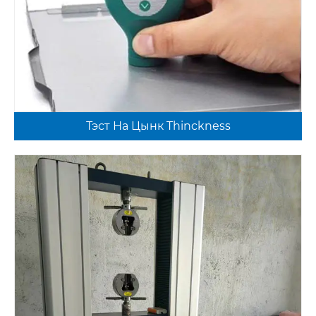
Тэст На Цынк Thinckness