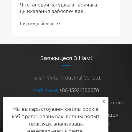
Як сталёвая катушка з гарачага
цынкавання забяспечвае
неперасягненую ўстойлівасць да
Глядзець больш >>
карозіі?
Звяжыцеся З Намі
Fujian Yintu Industrial Co., Ltd.
Мабільны:
+86-15924188878
X
Электронная пошта:
steelexport2010@sina.com
Мы выкарыстоўваем файлы cookie,
Адрас:
No.8, Hongshan Road, зона развіцця
каб прапанаваць вам лепшы вопыт
прагляду, аналізаваць
Чжанчжоу, правінцыя Фуцзян, Кітай
наведвальнасць сайта і