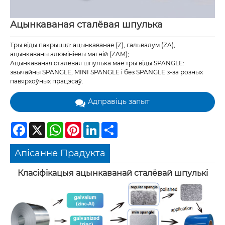
Ацынкаваная сталёвая шпулька
Тры віды пакрыцця: ацынкаванае (Z), гальвалум (ZA),
ацынкаваны алюмініевы магній (ZAM);
Ацынкаваная сталёвая шпулька мае тры віды SPANGLE:
звычайны SPANGLE, MINI SPANGLE і без SPANGLE з-за розных
павярхоўных працэсаў.
Адправіць запыт
Facebook
X
WhatsApp
Pinterest
LinkedIn
Share
Апісанне Прадукта
Класіфікацыя ацынкаванай сталёвай шпулькі