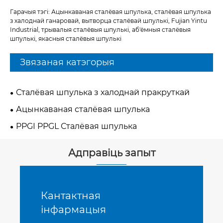
Гарачыя тэгі: Ацынкаваная сталёвая шпулька, сталёвая шпулька
з халоднай ганаровай, вытворца сталёвай шпулькі, Fujian Yintu
Industrial, трывалыя сталёвыя шпулькі, аб'ёмныя сталёвыя
шпулькі, якасныя сталёвыя шпулькі
Звязаная катэгорыя
Сталёвая шпулька з халоднай пракруткай
Ацынкаваная сталёвая шпулька
PPGI PPGL Сталёвая шпулька
Адправіць запыт
Кантактная
інфармацыя