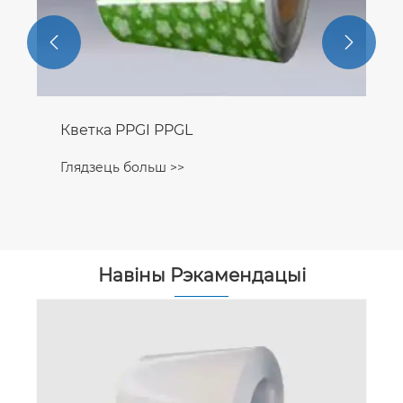


Навіны Рэкамендацыі
Як транспартаваць рулоны сталі?
Глядзець больш >>