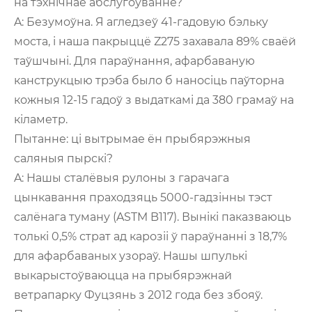
на тэхнічнае абслугоўванне?
A: Безумоўна. Я агледзеў 41-гадовую бэльку
моста, і наша пакрыццё Z275 захавала 89% сваёй
таўшчыні. Для параўнання, афарбаваную
канструкцыю трэба было б наносіць паўторна
кожныя 12-15 гадоў з выдаткамі да 380 грамаў на
кіламетр.
Пытанне: ці вытрымае ён прыбярэжныя
саляныя пырскі?
A: Нашы сталёвыя рулоны з гарачага
цынкавання праходзяць 5000-гадзінны тэст
салёнага туману (ASTM B117). Вынікі паказваюць
толькі 0,5% страт ад карозіі ў параўнанні з 18,7%
для афарбаваных узораў. Нашы шпулькі
выкарыстоўваюцца на прыбярэжнай
ветрапарку Фуцзянь з 2012 года без збояў.