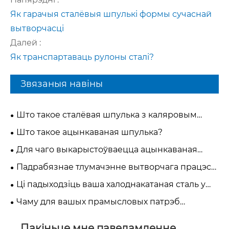
Як гарачыя сталёвыя шпулькі формы сучаснай
вытворчасці
Далей :
Як транспартаваць рулоны сталі?
Звязаныя навіны
Што такое сталёвая шпулька з каляровым
пакрыццём?
Што такое ацынкаваная шпулька?
Для чаго выкарыстоўваецца ацынкаваная
сталёвая шпулька?
Падрабязнае тлумачэнне вытворчага працэсу
каляровай пакрыцця сталёвай шпулькі
Ці падыходзіць ваша халоднакатаная сталь у
рулонах для глыбокай выцяжкі або простай
Чаму для вашых прамысловых патрэб
гібкі?
выбіраюць рулоны з ацынкаванай сталі?
Пакіньце мне паведамленне