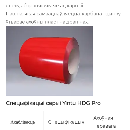
сталь, абараняючы яе ад карозіі.
Паціна, якая самааднаўляецца: карбанат цынку
ўтварае ахоўны пласт на драпінах.
Спецыфікацыі серыі Yintu HDG Pro
Ахоўная
Спецыфікацыя
Асаблівасць
перавага