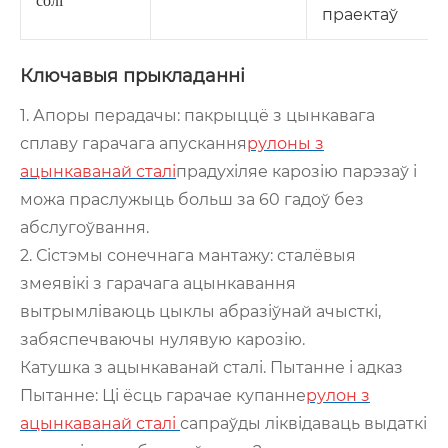
солі
праектаў
Ключавыя прыкладанні
1. Апоры перадачы: пакрыццё з цынкавага
сплаву гарачага апускання
рулоны з
ацынкаванай сталі
прадухіляе карозію парэзаў і
можа праслужыць больш за 60 гадоў без
абслугоўвання.
2. Сістэмы сонечнага мантажу: сталёвыя
змеявікі з гарачага ацынкавання
вытрымліваюць цыклы абразіўнай ачысткі,
забяспечваючы нулявую карозію.
Катушка з ацынкаванай сталі. Пытанне і адказ
Пытанне: Ці ёсць гарачае купанне
рулон з
ацынкаванай сталі
сапраўды ліквідаваць выдаткі