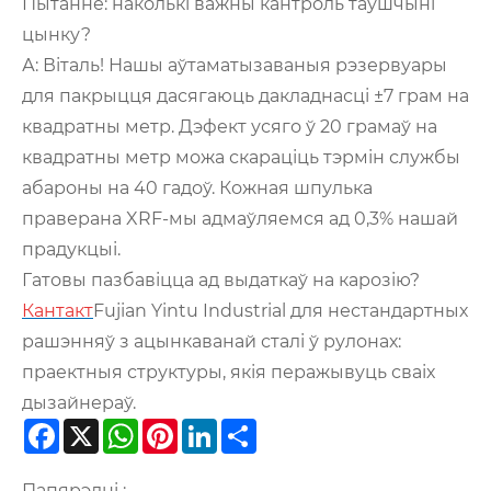
Пытанне: наколькі важны кантроль таўшчыні
цынку?
А: Віталь! Нашы аўтаматызаваныя рэзервуары
для пакрыцця дасягаюць дакладнасці ±7 грам на
квадратны метр. Дэфект усяго ў 20 грамаў на
квадратны метр можа скараціць тэрмін службы
абароны на 40 гадоў. Кожная шпулька
праверана XRF-мы адмаўляемся ад 0,3% нашай
прадукцыі.
Гатовы пазбавіцца ад выдаткаў на карозію?
Кантакт
Fujian Yintu Industrial для нестандартных
рашэнняў з ацынкаванай сталі ў рулонах:
праектныя структуры, якія перажывуць сваіх
дызайнераў.
Facebook
X
WhatsApp
Pinterest
LinkedIn
Share
Папярэдні :