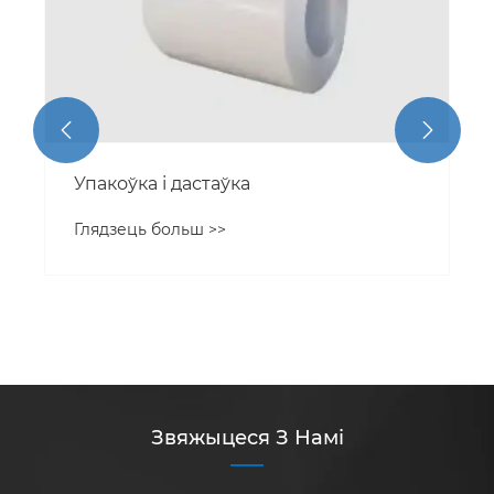


Звяжыцеся З Намі