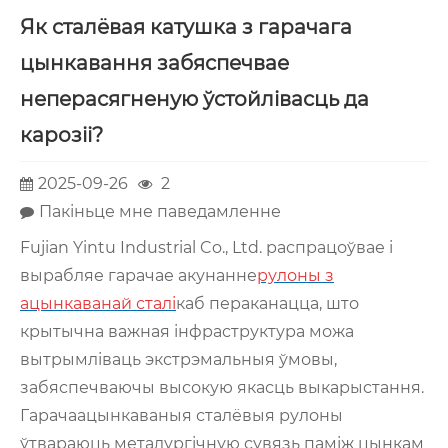
Як сталёвая катушка з гарачага
цынкавання забяспечвае
неперасягненую ўстойлівасць да
карозіі?
2025-09-26
2
Пакіньце мне паведамленне
Fujian Yintu Industrial Co., Ltd. распрацоўвае і
вырабляе гарачае акунанне
рулоны з
ацынкаванай сталі
каб пераканацца, што
крытычна важная інфраструктура можа
вытрымліваць экстрэмальныя ўмовы,
забяспечваючы высокую якасць выкарыстання.
Гарачаацынкаваныя сталёвыя рулоны
ўтвараюць металургічную сувязь паміж цынкам