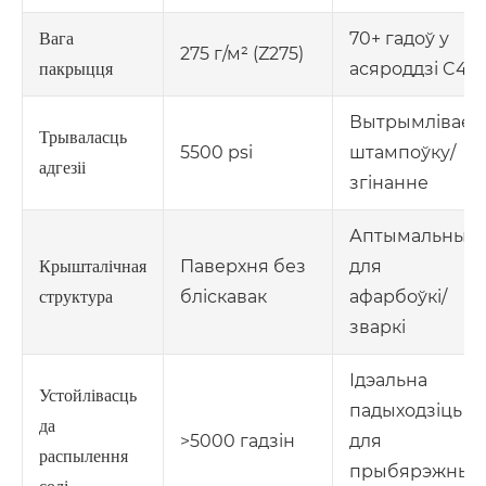
70+ гадоў у
Вага
275 г/м² (Z275)
асяроддзі C4
пакрыцця
Вытрымлівае
Трываласць
5500 psi
штампоўку/
адгезіі
згінанне
Аптымальны
Паверхня без
для
Крышталічная
бліскавак
афарбоўкі/
структура
зваркі
Ідэальна
Устойлівасць
падыходзіць
да
>5000 гадзін
для
распылення
прыбярэжных