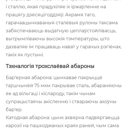
і сталлю, якая прадухіляе іх іржаўленне на
працягу дзесяцігоддзяў. Акрамя таго,
гарачаацынкаваныя сталёвыя рулоны таксама
забяспечваюць выдатную цеплаўстойлівасць,
вытрымліваючы высокія тэмпературы, што
дазваляе ім працаваць нават у гарачых рэгіёнах,
такіх як пустыні.
Тэхналогія трохслаёвай абароны
Бар'ерная абарона: цынкавае пакрыццё
таўшчынёй 75 мкм пакрывае сталь, абараняючы
яе ад вільгаці і кіслароду, такім чынам
супрацьстаячы акісленню і ствараючы ахоўны
бар'ер.
Катодная абарона: цынк ахвярна падвяргаецца
карозіі на пашкоджаных краях раней, чым сама