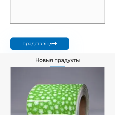
прадставіць

Новыя прадукты
Драўлянае зерне ppgi ppgl
Глядзець больш >>